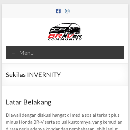
Skip
to
content
Menu
Sekilas INVERNITY
Latar Belakang
Diawali dengan diskusi hangat di media sosial terkait plus
minus Honda BR-V serta solusi kustomnya, yang kemudian
dirasa perlu adanya kopdar dan pembahasan lebih lanjut