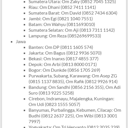
Sumatera Utara: Om Zaky (0852 7045 1325)
Riau: Om Dhani (0852 7411 1141)
Sumatera Barat: Om David (0852 7434 6304)
Jambi: Om Egi (0821 1040 7551)
Batam: Om Wahyu (0811693010)
Sumatera Selatan: Om Aji (0813 7311 1142)
Lampung: Om Reza (085269699533)
Jawa
Banten: Om DP (0811 1605 574)
Jakarta: Om Bagus (0812 9936 5070)
Bekasi: Om Inanxs (0817 4855 377)
Depok: Om Arbi (0813 8000 0171)
Bogor: Om Dunkde (0856 1705 269)
Purwakarta, Subang, Karawang: Om Asep ZG
(0815 1137 8835), Om Rafik (0812 9926 914)
Bandung: Om Sandhi (0856 2156 355), Om Adi
Suro (0813 9225 5258)
Cirebon, Indramayu, Majalengka, Kuningan:
Om Udi (0823 1555 5057)
Banyumas, Purbalingga, Kebumen, Cilacap: Om
Budhi (0812 2637 225), Om Wibi (0813 3001
7997)
Yogyakarta: Om Tri Heryanto (0812 2035 239)